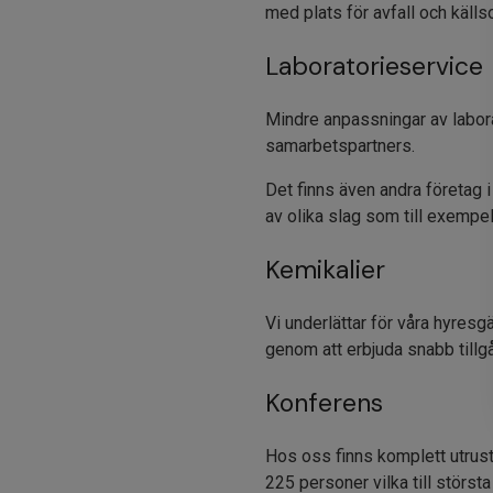
med plats för avfall och källso
Laboratorieservice
Mindre anpassningar av labora
samarbetspartners.
Det finns även andra företag 
av olika slag som till exem
Kemikalier
Vi underlättar för våra hyresg
genom att erbjuda snabb tillg
Konferens
Hos oss finns komplett utrust
225 personer vilka till störst