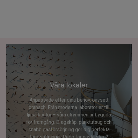
Våra lokaler
Anpassade efter dina behov, oavsett
bransch. Från moderna laboratorier till
ljusa kontor – våra utrymmen är byggda
för framgång. Dragskåp, punktutsug och
snabb gasförsörjning ger dig perfekta
förutsättningar. Redo för nästa steg?