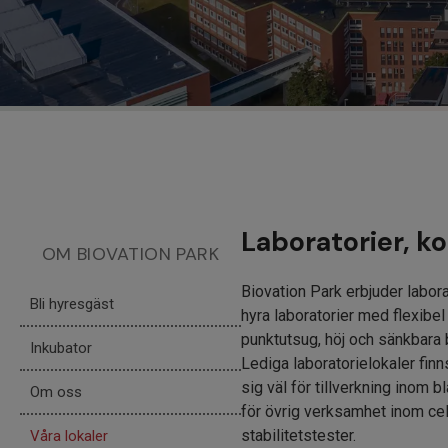
Laboratorier, k
OM BIOVATION PARK
Biovation Park erbjuder labora
Bli hyresgäst
hyra laboratorier med flexibel
punktutsug, höj och sänkbara 
Inkubator
Lediga laboratorielokaler fin
sig väl för tillverkning inom 
Om oss
för övrig verksamhet inom cell
stabilitetstester.
Våra lokaler