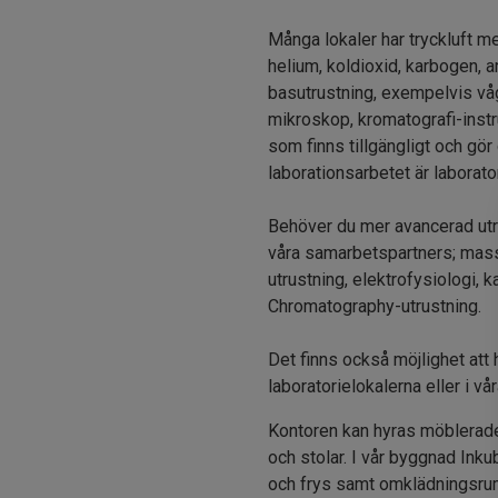
Många lokaler har tryckluft me
helium, koldioxid, karbogen, ar
basutrustning, exempelvis våg
mikroskop, kromatografi-inst
som finns tillgängligt och gö
laborationsarbetet är laborato
Behöver du mer avancerad utru
våra samarbetspartners; mass
utrustning, elektrofysiologi, 
Chromatography-utrustning.
Det finns också möjlighet att h
laboratorielokalerna eller i vå
Kontoren kan hyras möblerade 
och stolar. I vår byggnad Ink
och frys samt omklädningsrum