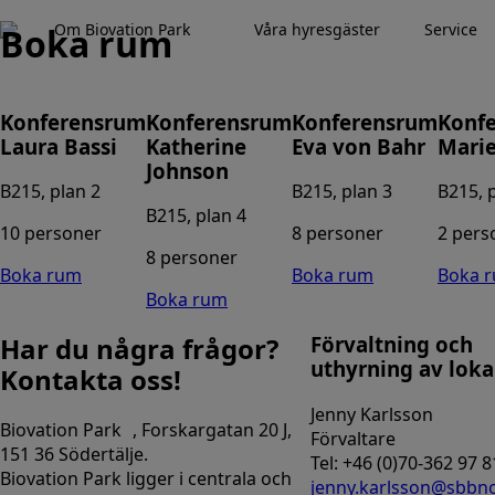
Om Biovation Park
Våra hyresgäster
Service
Boka rum
Konferensrum
Konferensrum
Konferensrum
Konf
Laura Bassi
Katherine
Eva von Bahr
Marie
Johnson
B215, plan 2
B215, plan 3
B215, 
B215, plan 4
10 personer
8 personer
2 pers
8 personer
Boka rum
Boka rum
Boka 
Boka rum
Förvaltning och
Har du några frågor?
uthyrning av loka
Kontakta oss!
Jenny Karlsson
Biovation Park , Forskargatan 20 J,
Förvaltare
151 36 Södertälje.
Tel: +46 (0)70-362 97
Biovation Park ligger i centrala och
jenny.karlsson@sbbn